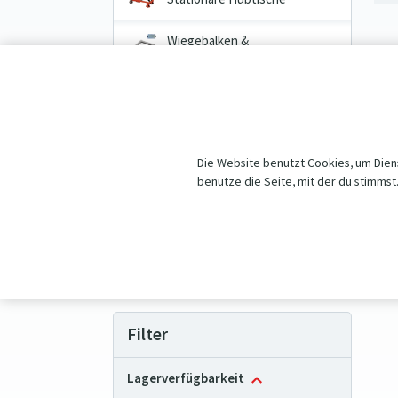
Wiegebalken &
Palettenwaagen
Transportwagen
Hebezeuge
Die Website benutzt Cookies, um Diens
Räder & Rollen
benutze die Seite, mit der du stimmst
Aktionen und Angebote
Vorteilhafte Produktpakete
Filter
Lagerverfügbarkeit