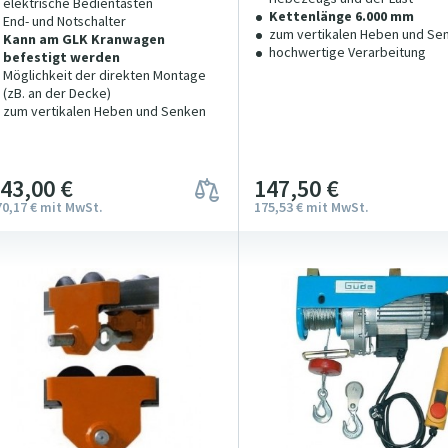
elektrische Bedientasten
Kettenlänge 6.000 mm
End- und Notschalter
zum vertikalen Heben und Se
Kann am GLK Kranwagen
hochwertige Verarbeitung
befestigt werden
Möglichkeit der direkten Montage
(zB. an der Decke)
zum vertikalen Heben und Senken
143
00
€
147
5
0
€
70
17
€
mit MwSt.
175
53
€
mit MwSt.