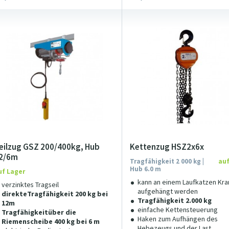
eilzug GSZ 200/400kg, Hub
Kettenzug HSZ2x6x
2/6m
Tragfähigkeit 2 000 kg |
auf
Hub 6.0 m
uf Lager
kann an einem Laufkatzen Kra
verzinktes Tragseil
aufgehängt werden
direkteTragfähigkeit 200 kg bei
Tragfähigkeit 2.000 kg
12m
einfache Kettensteuerung
Tragfähigkeitüber die
Haken zum Aufhängen des
Riemenscheibe 400 kg bei 6 m
Hebezeugs und der Last