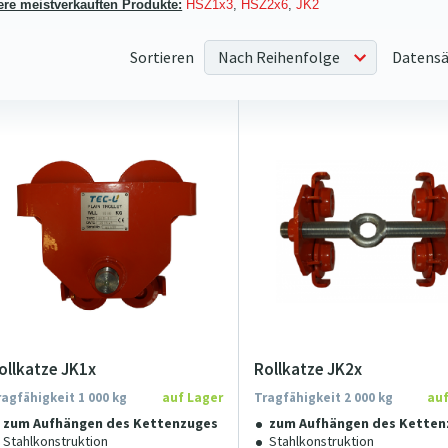
re meistverkauften Produkte:
HSZ1x3
,
HSZ2x6
,
JK2
Sortieren
Datensä
ollkatze JK1x
Rollkatze JK2x
ragfähigkeit 1 000 kg
auf Lager
Tragfähigkeit 2 000 kg
auf
zum Aufhängen des Kettenzuges
zum Aufhängen des Ketten
Stahlkonstruktion
Stahlkonstruktion