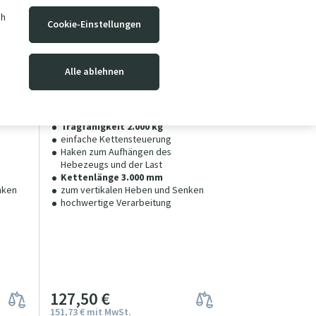
ch
Cookie-Einstellungen
Kettenzug HSZ2x3x
Alle ablehnen
 Lager
Tragfähigkeit 2 000 kg |
auf Lager
Hub 3.0 m
n
die Möglichkeit an einen Laufkatzen
Kran zu hängen
Tragfähigkeit 2.000 kg
einfache Kettensteuerung
Haken zum Aufhängen des
Hebezeugs und der Last
Kettenlänge 3.000 mm
nken
zum vertikalen Heben und Senken
hochwertige Verarbeitung
127
5
0
€
151
73
€
mit MwSt.