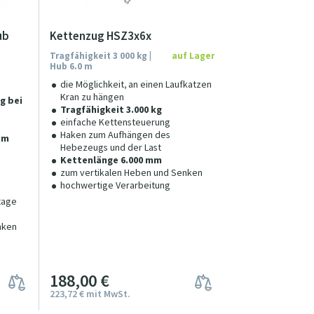
ub
Kettenzug HSZ3x6x
Tragfähigkeit 3 000 kg |
auf Lager
Hub 6.0 m
die Möglichkeit, an einen Laufkatzen
Kran zu hängen
g bei
Tragfähigkeit 3.000 kg
einfache Kettensteuerung
Haken zum Aufhängen des
 m
Hebezeugs und der Last
Kettenlänge 6.000 mm
zum vertikalen Heben und Senken
hochwertige Verarbeitung
tage
nken
188
00
€
223
72
€
mit MwSt.