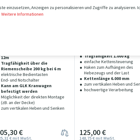
te einzusetzen, Anzeigen zu personalisieren und Zugriffe zu analysieren. I
.
Weitere Informationen
eilzug GSZ 100/200kg, Hub
Kettenzug HSZ1x6x
2/6m
Tragfähigkeit 1 000 kg |
auf
Hub 6.0 m
uf Lager
kann an einem Laufkatzen Kra
verzinktes Tragseil
aufgehängt werden
direkteTragfähigkeit 100 kg bei
Tragfähigkeit 1.000 kg
12m
einfache Kettensteuerung
Tragfähigkeit über die
Haken zum Aufhängen des
Riemenscheibe 200 kg bei 6 m
Hebezeugs und der Last
elektrische Bedientasten
Kettenlänge 6.000 mm
End- und Notschalter
zum vertikalen Heben und Se
Kann am GLK Kranwagen
hochwertige Verarbeitung
befestigt werden
Möglichkeit der direkten Montage
(zB. an der Decke)
zum vertikalen Heben und Senken
105
3
0
€
125
00
€
25
31
€
mit MwSt.
148
75
€
mit MwSt.