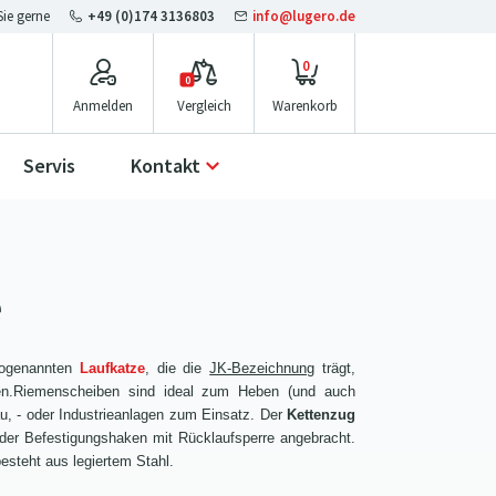
+49 (0)174 3136803
info@lugero.de
0
0
Anmelden
Vergleich
Servis
Kontakt
e
sogenannten
Laufkatze
, die die
JK-Bezeichnung
trägt,
den.Riemenscheiben sind ideal zum Heben (und auch
u, - oder Industrieanlagen zum Einsatz. Der
Kettenzug
nder Befestigungshaken mit Rücklaufsperre angebracht.
esteht aus legiertem Stahl.