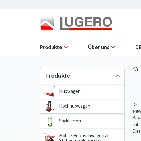
Produkte
Über uns
DE
Hubwagen
Die
Hochhubwagen
entw
Bewe
Sackkarren
hat 
Dies
Mobile Hubtischwagen &
Stationäre Hubtische