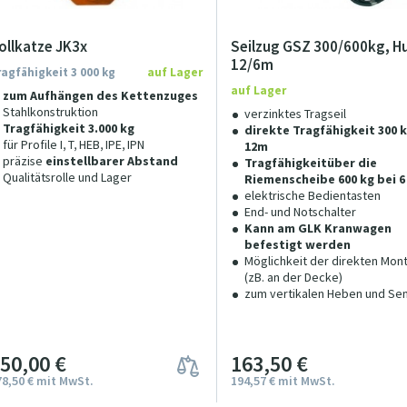
ollkatze JK3x
Seilzug GSZ 300/600kg, H
12/6m
ragfähigkeit 3 000 kg
auf Lager
auf Lager
zum Aufhängen des Kettenzuges
Stahlkonstruktion
verzinktes Tragseil
Tragfähigkeit 3.000 kg
direkte Tragfähigkeit 300 k
für Profile I, T, HEB, IPE, IPN
12m
präzise
einstellbarer Abstand
Tragfähigkeitüber die
Qualitätsrolle und Lager
Riemenscheibe 600 kg bei 6
elektrische Bedientasten
End- und Notschalter
Kann am GLK Kranwagen
befestigt werden
Möglichkeit der direkten Mon
(zB. an der Decke)
zum vertikalen Heben und Se
150
00
€
163
5
0
€
78
5
0
€
mit MwSt.
194
57
€
mit MwSt.