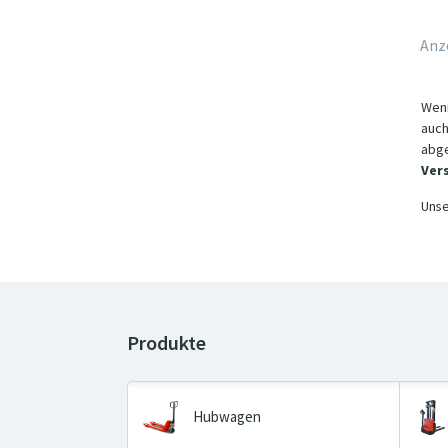
Anz
Wenn
auch
abge
Ver
Unse
Hubwagen