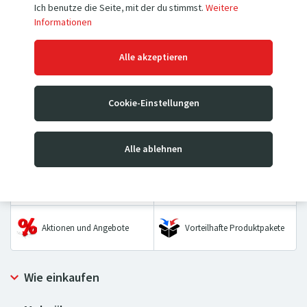
Ich benutze die Seite, mit der du stimmst.
Weitere
Informationen
Hubwagen
Hochhubwagen
Alle akzeptieren
Mobile Hubtischwagen &
Sackkarren
Stationäre Hubtische
Cookie-Einstellungen
Wiegebalken &
Transportwagen
Palettenwaagen
Alle ablehnen
Hebezeuge
Räder & Rollen
Aktionen und Angebote
Vorteilhafte Produktpakete
Wie einkaufen
Allgemeine Geschäftsbedingungen