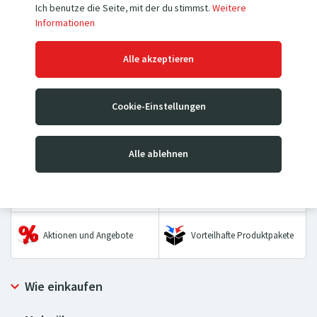
Ich benutze die Seite, mit der du stimmst.
Weitere
Informationen
Hubwagen
Hochhubwagen
Alle akzeptieren
Mobile Hubtischwagen &
Sackkarren
Stationäre Hubtische
Cookie-Einstellungen
Wiegebalken &
Transportwagen
Palettenwaagen
Alle ablehnen
Hebezeuge
Räder & Rollen
Aktionen und Angebote
Vorteilhafte Produktpakete
Wie einkaufen
Allgemeine Geschäftsbedingungen