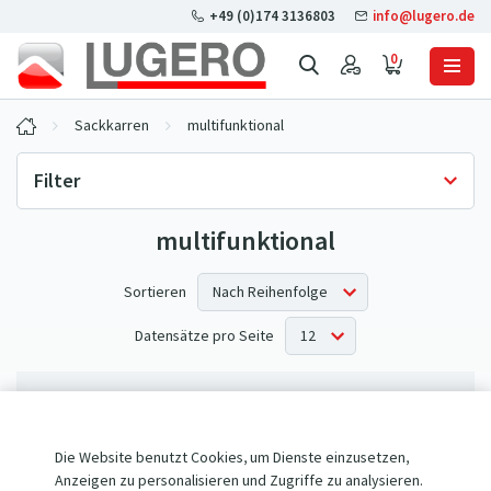
+49 (0)174 3136803
info@lugero.de
0
Sackkarren
multifunktional
Filter
multifunktional
Lagerverfügbarkeit
Nur auf Lager
(0)
Sortieren
Datensätze pro Seite
Keine Produkte entsprechen Ihren Kriterien.
Die Website benutzt Cookies, um Dienste einzusetzen,
Anzeigen zu personalisieren und Zugriffe zu analysieren.