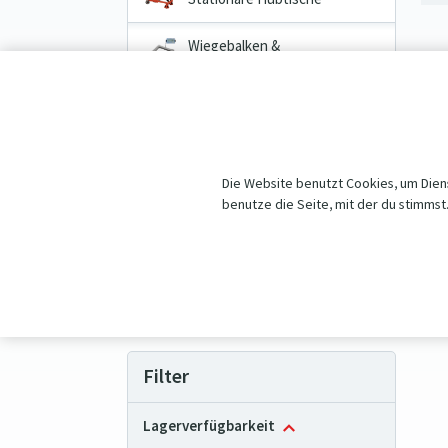
Wiegebalken &
Palettenwaagen
Transportwagen
Hebezeuge
Die Website benutzt Cookies, um Diens
Räder & Rollen
benutze die Seite, mit der du stimmst
Aktionen und Angebote
Vorteilhafte Produktpakete
Filter
Lagerverfügbarkeit