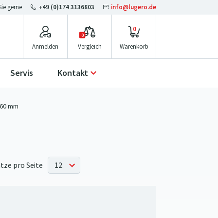
+49 (0)174 3136803
info@lugero.de
0
0
Anmelden
Vergleich
Servis
Kontakt
60 mm
tze pro Seite