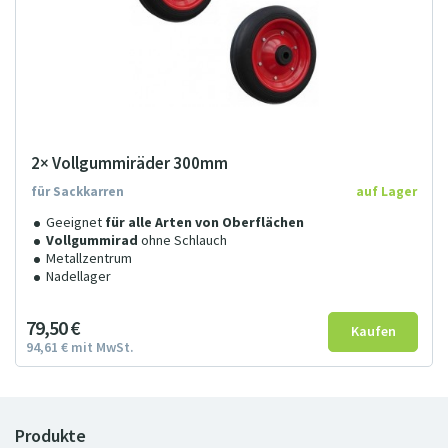
2× Vollgummiräder 300mm
für Sackkarren
auf Lager
Geeignet
für alle Arten von Oberflächen
Vollgummirad
ohne Schlauch
Metallzentrum
Nadellager
79
5
0
€
94
61
€
mit MwSt.