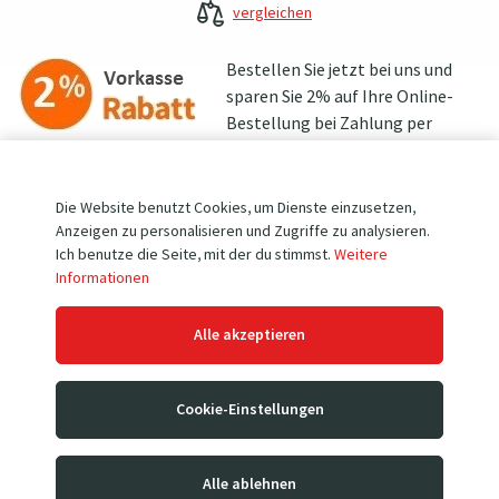
vergleichen
Bestellen Sie jetzt bei uns und
sparen Sie 2% auf Ihre Online-
Bestellung bei Zahlung per
Vorkasse (gilt
nicht für PayPal
-Zahlung!)
Der Betrag wird nach Anwendung des
Rabattcodes "2RABATT"
vom Einkaufswert im Warenkorb abgezogen.
Die Website benutzt Cookies, um Dienste einzusetzen,
Anzeigen zu personalisieren und Zugriffe zu analysieren.
Ich benutze die Seite, mit der du stimmst.
Weitere
Wir bieten diese Räder im Set zu 2 Stück an.
Informationen
Dieses Bantam-Luftrad mit Kugellagern ist besonders
Alle akzeptieren
belastbar und bietet eine längere Nutzungsdauer. Es ist ideal
für den Transport von Lasten über 150 kg. Die Kugellager sind
Bestandteil der Lieferung.
Cookie-Einstellungen
Alle ablehnen