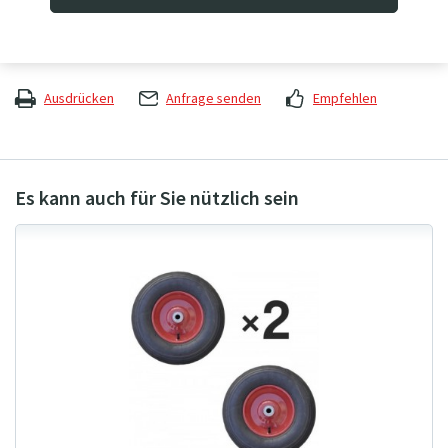
Produktcode
BAN 300
Tragfähigkeit
245 kg
Ausdrücken
Anfrage senden
Empfehlen