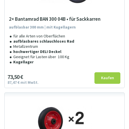
2× Bantamrad BAN 300 04B • für Sackkarren
aufblasbar 300 mm | mit Kugellagern
für alle Arten von Oberflächen
aufblasbares schlauchloses Rad
Metallzentrum
hochwertiger DELI Deckel
Geeignet für Lasten über 100 Kg
Kugellager
73
5
0
€
87
47
€
mit MwSt.