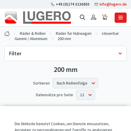
+49 (0)174 3136803
info@lugero.de
0
Räder & Rollen
Räder für Hubwagen
steuerbar
Gummi / Aluminium
200 mm
Filter
200 mm
Lagerverfügbarkeit
Nur auf Lager
(0)
Sortieren
Datensätze pro Seite
Keine Produkte entsprechen Ihren Kriterien.
Die Website benutzt Cookies, um Dienste einzusetzen,
Anzeigen zu personalisieren und Zugriffe zu analysieren.