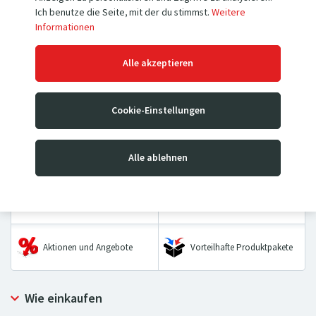
Ich benutze die Seite, mit der du stimmst.
Weitere
Informationen
Hubwagen
Hochhubwagen
Alle akzeptieren
Mobile Hubtischwagen &
Sackkarren
Cookie-Einstellungen
Stationäre Hubtische
Wiegebalken &
Transportwagen
Alle ablehnen
Palettenwaagen
Hebezeuge
Räder & Rollen
Aktionen und Angebote
Vorteilhafte Produktpakete
Wie einkaufen