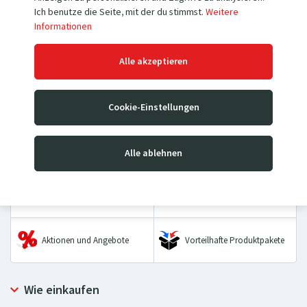
Ich benutze die Seite, mit der du stimmst.
Weitere
Informationen
Hubwagen
Hochhubwagen
Alle akzeptieren
Mobile Hubtischwagen &
Sackkarren
Cookie-Einstellungen
Stationäre Hubtische
Wiegebalken &
Transportwagen
Alle ablehnen
Palettenwaagen
Hebezeuge
Räder & Rollen
Aktionen und Angebote
Vorteilhafte Produktpakete
Wie einkaufen