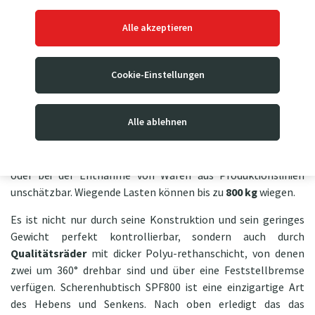
weißem Ziegenleder PD5-6
nur für
Alle akzeptieren
0,10 €
!
Scherenhubtisch SPF800
der idealer Begleiter für den
Cookie-Einstellungen
Transport und das Manipulieren von Ladungen
bis zu 1.500
mm
. Es ist für den industriellen Einsatz konzipiert. Er bietet
Alle ablehnen
nicht nur ergonomisches Beladen und Abladen (schützt den
Rücken der Arbeiter), sondern ist beispielsweise beim Laden
von Waren in Regale, beim Beladen und Abladen von Autos
oder bei der Entnahme von Waren aus Produktionslinien
unschätzbar. Wiegende Lasten können bis zu
800 kg
wiegen.
Es ist nicht nur durch seine Konstruktion und sein geringes
Gewicht perfekt kontrollierbar, sondern auch durch
Qualitätsräder
mit dicker Polyu-rethanschicht, von denen
zwei um 360° drehbar sind und über eine Feststellbremse
verfügen. Scherenhubtisch SPF800 ist eine einzigartige Art
des Hebens und Senkens. Nach oben erledigt das das