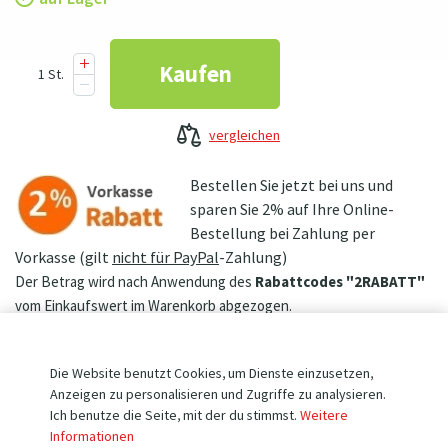
vergleichen
Bestellen Sie jetzt bei uns und
sparen Sie 2% auf Ihre Online-
Bestellung bei Zahlung per
Vorkasse (gilt
nicht für PayPal
-Zahlung)
Der Betrag wird nach Anwendung des
Rabattcodes "2RABATT"
vom Einkaufswert im Warenkorb abgezogen.
+ HANDSCHUHE ALS BONUS
Die Website benutzt Cookies, um Dienste einzusetzen,
Um dieses Produkt zu kaufen,
Anzeigen zu personalisieren und Zugriffe zu analysieren.
Ich benutze die Seite, mit der du stimmst.
Weitere
erhalten Sie
leichte und bequeme
Informationen
Arbeitshandschuhe
mit feinem