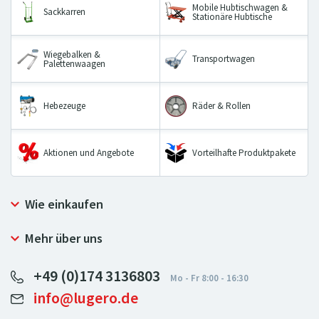
Mobile Hubtischwagen &
Sackkarren
Stationäre Hubtische
Wiegebalken &
Transportwagen
Palettenwaagen
Hebezeuge
Räder & Rollen
Aktionen und Angebote
Vorteilhafte Produktpakete
Wie einkaufen
Allgemeine Geschäftsbedingungen
Mehr über uns
Widerrufsbelehrung und Widerrufsformular
Warum bei LUGERO einkaufen
Reklamationsordnung
+49 (0)174 3136803
Impressum
Datenschutz
info@lugero.de