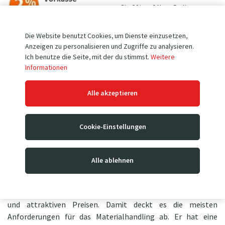
sparen Sie 2% auf Ihre Online-
Bestellung bei Zahlung per
Vorkasse (gilt
nicht für PayPal
-Zahlung)
Die Website benutzt Cookies, um Dienste einzusetzen,
Der Betrag wird nach Anwendung des
Rabattcodes "2RABATT"
Anzeigen zu personalisieren und Zugriffe zu analysieren.
vom Einkaufswert im Warenkorb abgezogen.
Ich benutze die Seite, mit der du stimmst.
Weitere
Informationen
+ HANDSCHUHE ALS BONUS
Alle akzeptieren
Um dieses Produkt zu kaufen,
erhalten Sie
leichte und bequeme
Arbeitshandschuhe
mit feinem
Cookie-Einstellungen
weißem Ziegenleder PD5-6
nur für
0,10 €
!
Alle ablehnen
Der
Kurz-Gabelhubwagen BF900v
steht für eine einzigartige
Kombination aus hoher Leistung, hochwertiger Verarbeitung
und attraktiven Preisen. Damit deckt es die meisten
Anforderungen für das Materialhandling ab. Er hat eine