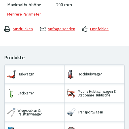
Maximalhubhöhe
200 mm
Ausdrücken
Anfrage senden
Empfehlen
Hubwagen
Hochhubwagen
Mobile Hubtischwagen &
Sackkarren
Stationäre Hubtische
Wiegebalken &
Transportwagen
Palettenwaagen