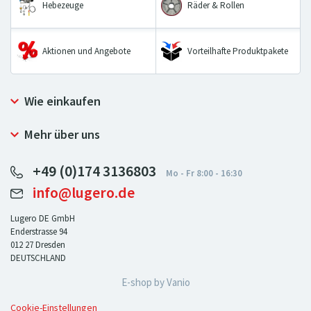
Hebezeuge
Räder & Rollen
Aktionen und Angebote
Vorteilhafte Produktpakete
Wie einkaufen
Allgemeine Geschäftsbedingungen
Mehr über uns
Widerrufsbelehrung und Widerrufsformular
Warum bei LUGERO einkaufen
Reklamationsordnung
+49 (0)174 3136803
Impressum
Datenschutz
info@lugero.de
Lugero DE GmbH
Enderstrasse 94
012 27
Dresden
DEUTSCHLAND
E-shop by
Vanio
Cookie-Einstellungen