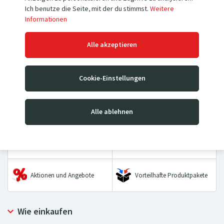
Ich benutze die Seite, mit der du stimmst.
Weitere
Informationen
Hubwagen
Hochhubwagen
Alle akzeptieren
Mobile Hubtischwagen &
Sackkarren
Cookie-Einstellungen
Stationäre Hubtische
Wiegebalken &
Transportwagen
Alle ablehnen
Palettenwaagen
Hebezeuge
Räder & Rollen
Aktionen und Angebote
Vorteilhafte Produktpakete
Wie einkaufen