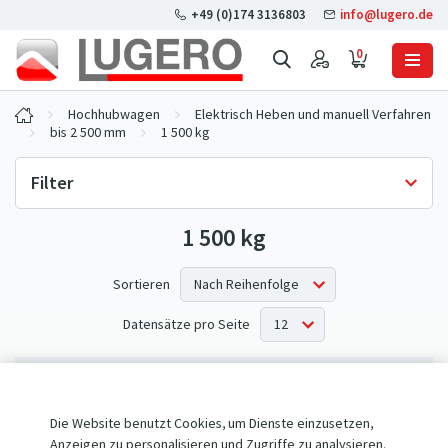
+49 (0)174 3136803
info@lugero.de
0
Hochhubwagen
Elektrisch Heben und manuell Verfahren
bis 2 500 mm
1 500 kg
Filter
1 500 kg
Lagerverfügbarkeit
Nur auf Lager
(0)
Sortieren
Datensätze pro Seite
Keine Produkte entsprechen Ihren Kriterien.
Die Website benutzt Cookies, um Dienste einzusetzen,
Anzeigen zu personalisieren und Zugriffe zu analysieren.