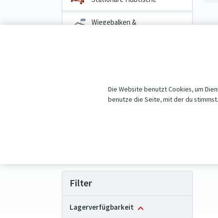
Wiegebalken &
Palettenwaagen
Transportwagen
Hebezeuge
Die Website benutzt Cookies, um Diens
Räder & Rollen
benutze die Seite, mit der du stimmst
Aktionen und Angebote
Vorteilhafte Produktpakete
Filter
Lagerverfügbarkeit