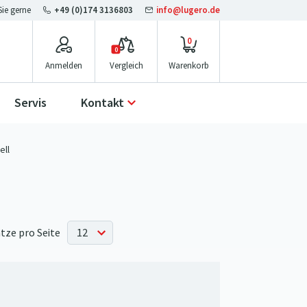
+49 (0)174 3136803
info@lugero.de
0
0
Anmelden
Vergleich
Servis
Kontakt
ell
tze pro Seite