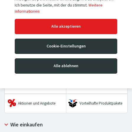
Ich benutze die Seite, mit der du stimmst.
Weitere
Informationen
Hubwagen
Hochhubwagen
Alle akzeptieren
Mobile Hubtischwagen &
Sackkarren
Cookie-Einstellungen
Stationäre Hubtische
Wiegebalken &
Transportwagen
Alle ablehnen
Palettenwaagen
Hebezeuge
Räder & Rollen
Aktionen und Angebote
Vorteilhafte Produktpakete
Wie einkaufen