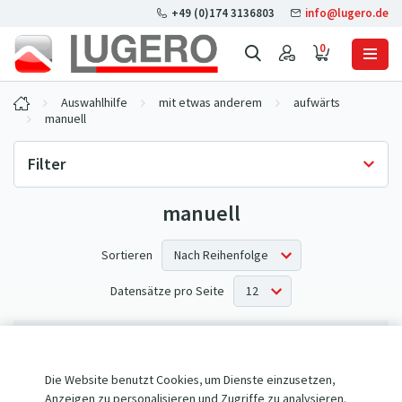
+49 (0)174 3136803
info@lugero.de
0
Auswahlhilfe
mit etwas anderem
aufwärts
manuell
Filter
manuell
Lagerverfügbarkeit
Nur auf Lager
(0)
Sortieren
Datensätze pro Seite
Keine Produkte entsprechen Ihren Kriterien.
Die Website benutzt Cookies, um Dienste einzusetzen,
Anzeigen zu personalisieren und Zugriffe zu analysieren.