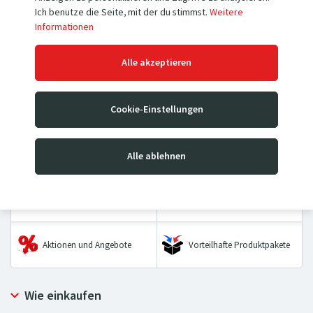
Ich benutze die Seite, mit der du stimmst.
Weitere
Informationen
Hubwagen
Hochhubwagen
Alle akzeptieren
Mobile Hubtischwagen &
Sackkarren
Cookie-Einstellungen
Stationäre Hubtische
Wiegebalken &
Transportwagen
Alle ablehnen
Palettenwaagen
Hebezeuge
Räder & Rollen
Aktionen und Angebote
Vorteilhafte Produktpakete
Wie einkaufen