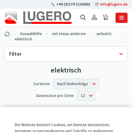
+49 (0)174 3136803
info@lugero.de
0
Auswahlhilfe
mit etwas anderem
aufwärts
elektrisch
Filter
elektrisch
Lagerverfügbarkeit
Nur auf Lager
(0)
Sortieren
Datensätze pro Seite
Keine Produkte entsprechen Ihren Kriterien.
Die Website benutzt Cookies, um Dienste einzusetzen,
Anzeigen zu personalisieren und Zugriffe zu analysieren.