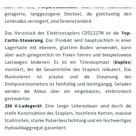
über 50 cm,
Polyurethanräder
oder eine exzentrisch
gelagerte, langgezogene Deichsel, die gleichzeitig den
Lenkradius verringert, sind Serienstandard.
Das Herzstück des Elektrostaplers CDD1227M ist die
Top-
Curtis-Steuerung
. Das Produkt wird hauptsächlich in einer
Lagerhalle mit ebenem, glattem Boden verwendet, kann
aber auch gelegentlich im Freien fahren und beispielsweise
Lastwagen bedienen. Es ist ein Teleskopmast (
Duplex
)
montiert, der die Gesamthöhe des Staplers reduziert. Das
Manövrieren ist präzise und die Steuerung des
Drehpotentiometers ist feinfühlig und leichtgängig. Geladen
werden die Akkus über ein eingebautes, elektronisch
gesteuertes
230 V-Ladegerät
. Eine lange Lebensdauer wird durch die
steife Konstruktion des Staplers, hochfeste Ketten, massive
Stahlrollen, starke Pulverbeschichtung und ein hochwertiges
Hydraulikaggregat garantiert.